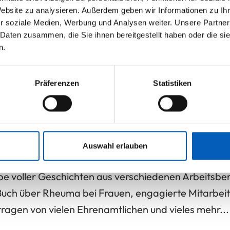
Website zu analysieren. Außerdem geben wir Informationen zu I
r soziale Medien, Werbung und Analysen weiter. Unsere Partner
 Daten zusammen, die Sie ihnen bereitgestellt haben oder die s
n.
Wandel – genau das spiegelt die aktuelle Ausgabe d
ng, der laufende Restrukturierungsprozess und ein 
Präferenzen
Statistiken
ortschritte auf dem Campus: Bauprojekte wie die Re
ichtbar Fahrt auf. Gleichzeitig stärkt das Stift 
Auswahl erlauben
ins Stadtzentrum.
e voller Geschichten aus verschiedenen Arbeitsbere
n Buch über Rheuma bei Frauen, engagierte Mitarbei
ragen von vielen Ehrenamtlichen und vieles mehr..