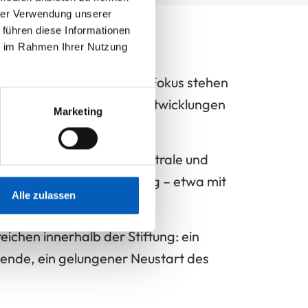
hrer Verwendung unserer
 führen diese Informationen
ie im Rahmen Ihrer Nutzung
es BLICKPUNKTs wider: Im Fokus stehen
Blick auf die positiven Entwicklungen
Marketing
ha C, die neue Technikzentrale und
seine ambulante Versorgung – etwa mit
Alle zulassen
ichen innerhalb der Stiftung: ein
tende, ein gelungener Neustart des
.