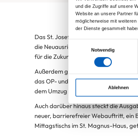
und die Zugriffe auf unsere 
Website an unsere Partner fü
möglicherweise mit weiteren
der Dienste gesammelt habe
Das St. Josef-Stift befindet sich im 
Einwilligungsauswahl
die Neuausrichtung der Geschäftsführu
Notwendig
für die Zukunft der Fachklinik.
Außerdem gibt es Einblicke in große F
das OP- und Funktionsgebäude nehmen s
Ablehnen
dem Umzug des orthopädischen MVZ 
Auch darüber hinaus steckt die Ausgab
neuer, barrierefreier Webauftritt, ei
Mittagstischs im St. Magnus-Haus, get