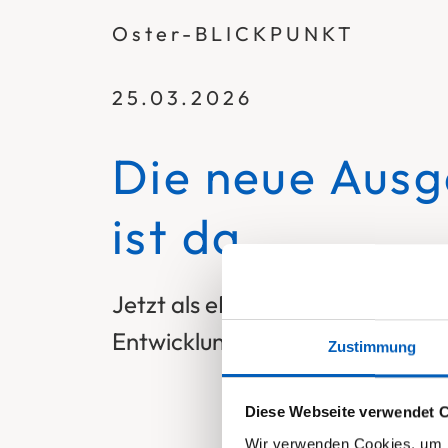
Oster-BLICKPUNKT
25.03.2026
Die neue Aus
ist da
Jetzt als ePaper lesen und meh
Entwicklungen in der Stiftung e
Zustimmung
Diese Webseite verwendet 
Wir verwenden Cookies, um I