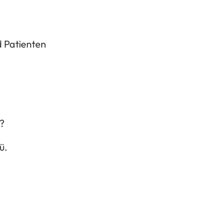
d Patienten
t?
ü
.