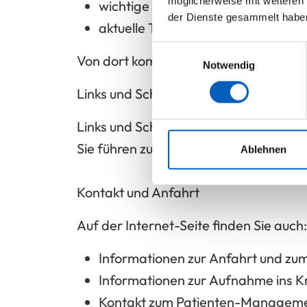
möglicherweise mit weiteren
wichtige Informationen
der Dienste gesammelt habe
aktuelle Themen
Einwilligungsauswahl
Von dort kommen Sie zu allen anderen 
Notwendig
Links und Schaltflächen
Links und Schaltflächen sind
klickbar
.
Sie führen zu weiteren Informationen.
Ablehnen
Kontakt und Anfahrt
Auf der Internet-Seite finden Sie auch:
Informationen zur
Anfahrt und zu
Informationen zur
Aufnahme ins K
Kontakt zum
Patienten-Managem