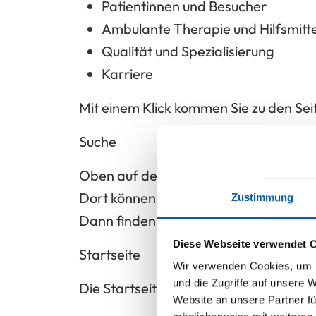
Patientinnen und Besucher
Ambulante Therapie und Hilfsmitte
Qualität und Spezialisierung
Karriere
Mit einem Klick kommen Sie zu den Sei
Suche
Oben auf der Seite gibt es eine
Suche
.
Dort können Sie ein Wort eingeben.
Zustimmung
Dann finden Sie passende Seiten.
Diese Webseite verwendet 
Startseite
Wir verwenden Cookies, um I
und die Zugriffe auf unsere 
Die Startseite zeigt:
Website an unsere Partner fü