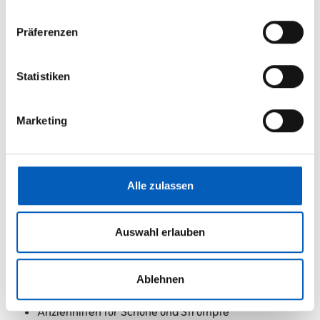
Präferenzen
Statistiken
Marketing
Alle zulassen
Beratung zu alltagstauglichen Hilfsmitteln.
Auswahl erlauben
Vorsorge und Rehabilitation
Ablehnen
Unterarmgehstützen, Gehstöcke
Anziehhilfen für Schuhe und Strümpfe