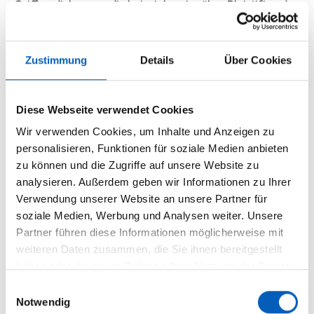
Griffverdickungen, die beispielsweise über Bleistifte oder
Kugelschreiber geschoben werden, sowie spezielle
Kugelschreiber mit Gel-Füllung, die ein Schreiben mit
minimalem Druck ermöglichen. So können betroffene
Zustimmung
Details
Über Cookies
Kinder und Erwachsene trotz funktioneller
Einschränkungen nahezu genauso schnell und
komfortabel schreiben.
Diese Webseite verwendet Cookies
Wir verwenden Cookies, um Inhalte und Anzeigen zu
Darüber hinaus führen wir praktische Alltagshilfen, die
personalisieren, Funktionen für soziale Medien anbieten
den Alltag deutlich erleichtern: Dazu zählen Hilfen zum
zu können und die Zugriffe auf unsere Website zu
leichteren Herausziehen von Steckern aus Steckdosen
analysieren. Außerdem geben wir Informationen zu Ihrer
oder Knöpfhilfen, die das Schließen von Hemden, Blusen
Verwendung unserer Website an unsere Partner für
oder Hosenknöpfen vereinfachen.
soziale Medien, Werbung und Analysen weiter. Unsere
Partner führen diese Informationen möglicherweise mit
Wir beraten Sie gerne individuell und zeigen Ihnen
weiteren Daten zusammen, die Sie ihnen bereitgestellt
passende Lösungen, die auf Ihr persönliches
haben oder die sie im Rahmen Ihrer Nutzung der Dienste
Krankheitsbild und Ihre Bedürfnisse abgestimmt sind.
gesammelt haben.
Einwilligungsauswahl
Notwendig