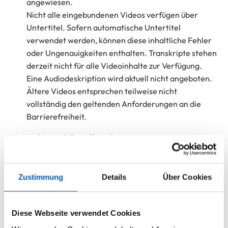
angewiesen.
Nicht alle eingebundenen Videos verfügen über
Untertitel. Sofern automatische Untertitel
verwendet werden, können diese inhaltliche Fehler
oder Ungenauigkeiten enthalten. Transkripte stehen
derzeit nicht für alle Videoinhalte zur Verfügung.
Eine Audiodeskription wird aktuell nicht angeboten.
Ältere Videos entsprechen teilweise nicht
vollständig den geltenden Anforderungen an die
Barrierefreiheit.
Kontakt und Feedback
Sollten Ihnen Mängel in Bezug auf die barrierefreie
Gestaltung von der Seite
www.st-josef-stift.de
auffallen
Zustimmung
Details
Über Cookies
oder benötigen Sie Informationen in barrierefreier Form,
wenden Sie sich bitte an:
Diese Webseite verwendet Cookies
presse@st-josef-stift.de
oder Telefon: 02526 300-1116