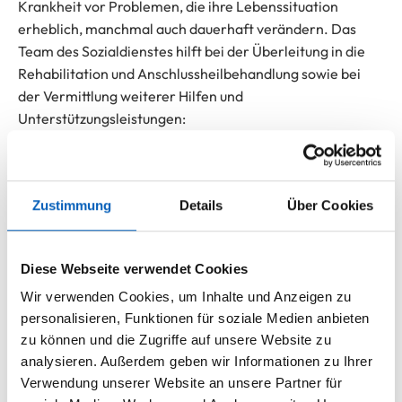
Krankheit vor Problemen, die ihre Lebenssituation
erheblich, manchmal auch dauerhaft verändern. Das
Team des Sozialdienstes hilft bei der Überleitung in die
Rehabilitation und Anschlussheilbehandlung sowie bei
der Vermittlung weiterer Hilfen und
Unterstützungsleistungen:
Beratung, Vermittlung, Beantragung und Kostenklärung
zur Anschlussheilbehandlung
Häusliche Versorgung nach dem
Zustimmung
Details
Über Cookies
Krankenhausaufenthalt (Vermittlung anerkannter
Pflegedienste und Hilfen und in die Kurzzeitpflege)
Beratung zur Pflegeversicherung, Eilanträge zur
Diese Webseite verwendet Cookies
Einstufung
Wir verwenden Cookies, um Inhalte und Anzeigen zu
Organisation von Hilfsmitteln
personalisieren, Funktionen für soziale Medien anbieten
zu können und die Zugriffe auf unsere Website zu
analysieren. Außerdem geben wir Informationen zu Ihrer
Verwendung unserer Website an unsere Partner für