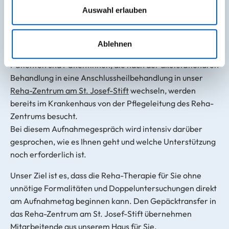
Sollten Sie nach Hause entlassen werden, denken Sie
Auswahl erlauben
bitte daran, Ihr Zimmer bis 9.30 Uhr zu verlassen. Sie
können sich selbstverständlich im Loungebereich Ihrer
Station aufhalten.
Ablehnen
Patienten und Patientinnen, die nach der akutstationären
Behandlung in eine Anschlussheilbehandlung in unser
Reha-Zentrum am St. Josef-Stift
wechseln, werden
bereits im Krankenhaus von der Pflegeleitung des Reha-
Zentrums besucht.
Bei diesem Aufnahmegespräch wird intensiv darüber
gesprochen, wie es Ihnen geht und welche Unterstützung
noch erforderlich ist.
Unser Ziel ist es, dass die Reha-Therapie für Sie ohne
unnötige Formalitäten und Doppeluntersuchungen direkt
am Aufnahmetag beginnen kann. Den Gepäcktransfer in
das Reha-Zentrum am St. Josef-Stift übernehmen
Mitarbeitende aus unserem Haus für Sie.